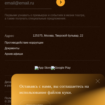
Первыми узнавать о премьерах и событиях в жизни театра,
а также получать специальные предложения.
Адрес
125375, Москва, Тверской бульвар, 22
Противодействие коррупции
Документы
Архив афиши
Дизайн
Разработка
Оставаясь с нами, вы соглашаетесь на
и разработка
использование файлов
куки
.
Оценка качества
Политика конфиденциальности
услуг учреждений
© 2026 — МХАТ им. М. Горького
культуры
Карта сайта