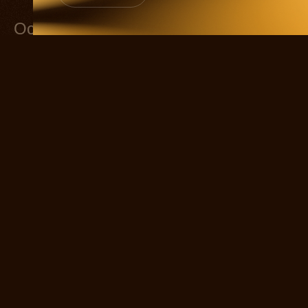
Основной состав
Сергей Есенин
ИВАН СЕРЕДКИН
Мать Есенина
ЕКАТЕРИНА СТРИЖЕНОВА
Отец Есенина
МАКСИМ ДАХНЕНКО
Аня Изряднова
ЕКАТЕРИНА ЛИВАНОВА
Айседора Дункан
ЕКАТЕРИНА ВОЛКОВА
Зина Райх
МЛАДА ФИЛИППОВА
Галя Бениславская