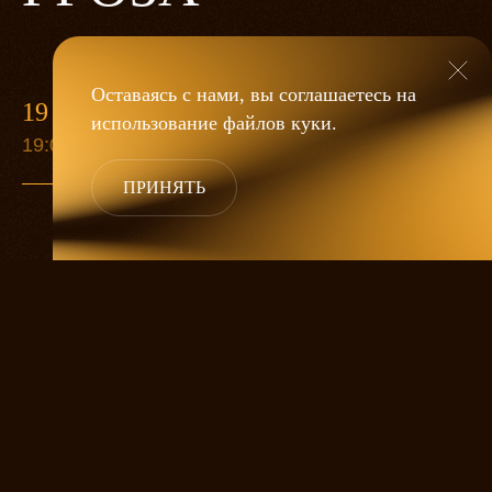
Оставаясь с нами, вы соглашаетесь на
19 МАЯ
использование файлов
куки
.
19:00
ПРИНЯТЬ
«Гроза»
Александра Дмитриева
— это
исследование человеческой души
в её предельных состояниях. В центре
спектакля — драматическая история
столкновения двух женских начал, вечный