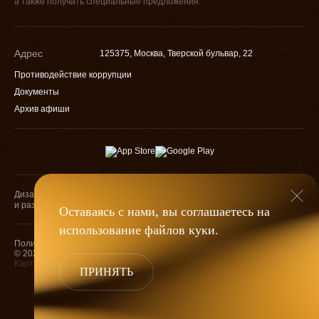
а также получать специальные предложения.
Адрес
125375, Москва, Тверской бульвар, 22
Противодействие коррупции
Документы
Архив афиши
Дизайн
Разработка
и разработка
Оставаясь с нами, вы соглашаетесь на
использование файлов
куки
.
Оценка качества
Политика конфиденциальности
услуг учреждений
© 2026 — МХАТ им. М. Горького
культуры
Карта сайта
ПРИНЯТЬ