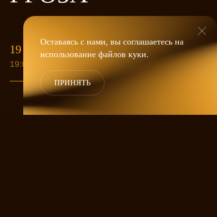
Оставаясь с нами, вы соглашаетесь на
19 МАЯ
использование файлов
куки
.
19:00
ПРИНЯТЬ
«Гроза»
Александра Дмитриева
— это
исследование человеческой души
в её предельных состояниях. В центре
спектакля — драматическая история
столкновения двух женских начал, вечный