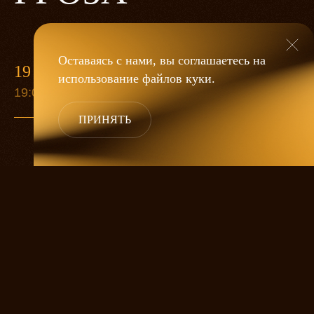
Оставаясь с нами, вы соглашаетесь на
19 МАЯ
использование файлов
куки
.
19:00
ПРИНЯТЬ
«Гроза»
Александра Дмитриева
— это
исследование человеческой души
в её предельных состояниях. В центре
спектакля — драматическая история
столкновения двух женских начал, вечный