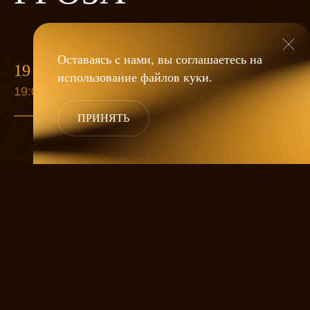
Оставаясь с нами, вы соглашаетесь на
19 МАЯ
использование файлов
куки
.
19:00
ПРИНЯТЬ
«Гроза»
Александра Дмитриева
— это
исследование человеческой души
в её предельных состояниях. В центре
спектакля — драматическая история
столкновения двух женских начал, вечный