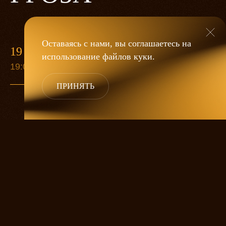
Оставаясь с нами, вы соглашаетесь на
19 МАЯ
использование файлов
куки
.
19:00
ПРИНЯТЬ
«Гроза»
Александра Дмитриева
— это
исследование человеческой души
в её предельных состояниях. В центре
спектакля — драматическая история
столкновения двух женских начал, вечный