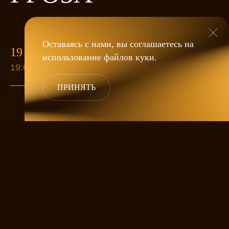
Оставаясь с нами, вы соглашаетесь на
19 МАЯ
использование файлов
куки
.
19:00
ПРИНЯТЬ
«Гроза»
Александра Дмитриева
— это
исследование человеческой души
в её предельных состояниях. В центре
спектакля — драматическая история
столкновения двух женских начал, вечный