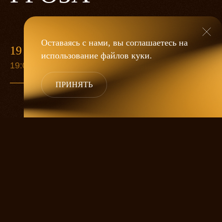
Оставаясь с нами, вы соглашаетесь на
19 МАЯ
использование файлов
куки
.
19:00
ПРИНЯТЬ
«Гроза»
Александра Дмитриева
— это
исследование человеческой души
в её предельных состояниях. В центре
спектакля — драматическая история
столкновения двух женских начал, вечный