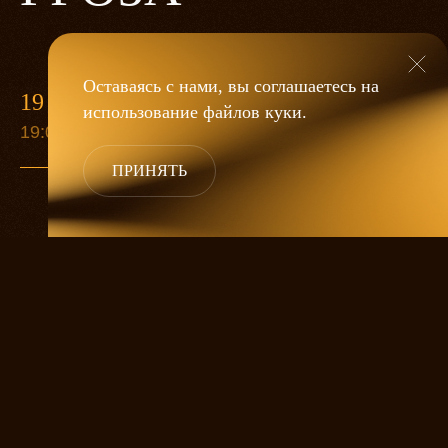
Оставаясь с нами, вы соглашаетесь на
19 МАЯ
использование файлов
куки
.
19:00
ПРИНЯТЬ
«Гроза»
Александра Дмитриева
— это
исследование человеческой души
в её предельных состояниях. В центре
спектакля — драматическая история
столкновения двух женских начал, вечный