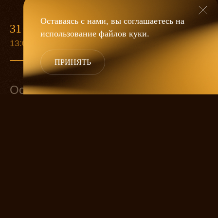
Оставаясь с нами, вы соглашаетесь на
31 ДЕКАБРЯ
использование файлов
куки
.
13:00
ПРИНЯТЬ
Основной состав
Золушка
ЕЛИЗАВЕТА АРЗАМАСОВА
Принц
Мачеха
ОЛЬГА ДУБОВИЦКАЯ
Лесничий
АЛЕКСЕЙ БИРЮКОВ
Фея