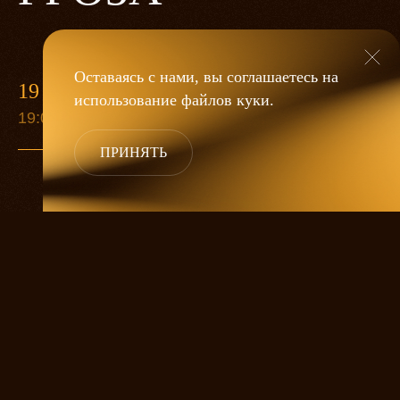
Оставаясь с нами, вы соглашаетесь на
19 МАЯ
использование файлов
куки
.
19:00
ПРИНЯТЬ
«Гроза»
Александра Дмитриева
— это
исследование человеческой души
в её предельных состояниях. В центре
спектакля — драматическая история
столкновения двух женских начал, вечный