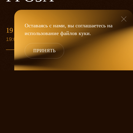
Оставаясь с нами, вы соглашаетесь на
19 МАЯ
использование файлов
куки
.
19:00
ПРИНЯТЬ
«Гроза»
Александра Дмитриева
— это
исследование человеческой души
в её предельных состояниях. В центре
спектакля — драматическая история
столкновения двух женских начал, вечный