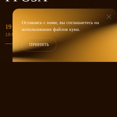
Оставаясь с нами, вы соглашаетесь на
19 МАЯ
использование файлов
куки
.
19:00
ПРИНЯТЬ
«Гроза»
Александра Дмитриева
— это
исследование человеческой души
в её предельных состояниях. В центре
спектакля — драматическая история
столкновения двух женских начал, вечный