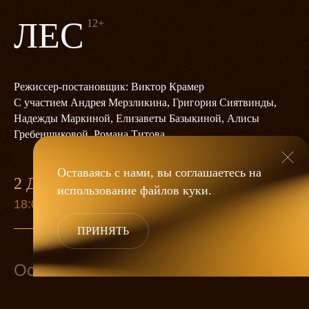
ЛЕС
12+
Режиссер-постановщик: Виктор Крамер
С участием Андрея Мерзликина, Григория Сиятвинды,
Надежды Маркиной, Елизаветы Базыкиной, Алисы
Гребенщиковой, Романа Титова
Оставаясь с нами, вы соглашаетесь на
2 ДЕКАБРЯ
использование файлов
куки
.
18:00
ПРИНЯТЬ
Основной состав
Несчастливцев