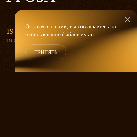
Оставаясь с нами, вы соглашаетесь на
19 МАЯ
использование файлов
куки
.
19:00
ПРИНЯТЬ
«Гроза»
Александра Дмитриева
— это
исследование человеческой души
в её предельных состояниях. В центре
спектакля — драматическая история
столкновения двух женских начал, вечный