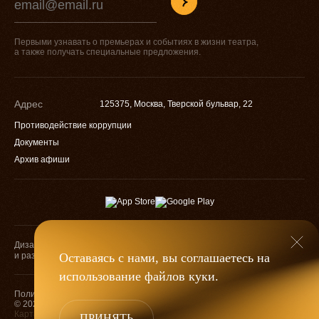
Первыми узнавать о премьерах и событиях в жизни театра,
а также получать специальные предложения.
Адрес
125375, Москва, Тверской бульвар, 22
Противодействие коррупции
Документы
Архив афиши
Дизайн
Разработка
и разработка
Оставаясь с нами, вы соглашаетесь на
использование файлов
куки
.
Оценка качества
Политика конфиденциальности
услуг учреждений
© 2026 — МХАТ им. М. Горького
культуры
Карта сайта
ПРИНЯТЬ