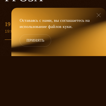
Оставаясь с нами, вы соглашаетесь на
19 МАЯ
использование файлов
куки
.
19:00
ПРИНЯТЬ
«Гроза»
Александра Дмитриева
— это
исследование человеческой души
в её предельных состояниях. В центре
спектакля — драматическая история
столкновения двух женских начал, вечный