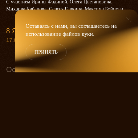
С участием Ирины Фадиной, Олега Цветановича,
Михаила Кабанова, Сергея Галкина, Максима Бойцова
Оставаясь с нами, вы соглашаетесь на
8 ЯНВАРЯ
9 СЕН
использование файлов
куки
.
17:00
19:00
ПРИНЯТЬ
Основной состав
Мастер
ОЛЕГ ЦВЕТАНОВИЧ
Маргарита
ИРИНА ФАДИНА
Воланд
МИХАИЛ КАБАНОВ