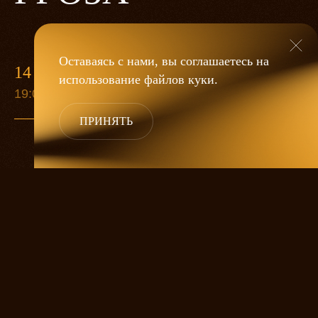
Оставаясь с нами, вы соглашаетесь на
14 МАЯ
использование файлов
куки
.
19:00
ПРИНЯТЬ
«Гроза»
Александра Дмитриева
— это
исследование человеческой души
в её предельных состояниях. В центре
спектакля — драматическая история
столкновения двух женских начал, вечный