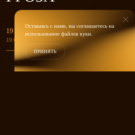
Оставаясь с нами, вы соглашаетесь на
19 МАЯ
использование файлов
куки
.
19:00
ПРИНЯТЬ
«Гроза»
Александра Дмитриева
— это
исследование человеческой души
в её предельных состояниях. В центре
спектакля — драматическая история
столкновения двух женских начал, вечный