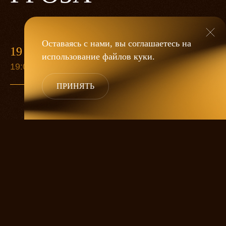
Оставаясь с нами, вы соглашаетесь на
19 МАЯ
использование файлов
куки
.
19:00
ПРИНЯТЬ
«Гроза»
Александра Дмитриева
— это
исследование человеческой души
в её предельных состояниях. В центре
спектакля — драматическая история
столкновения двух женских начал, вечный