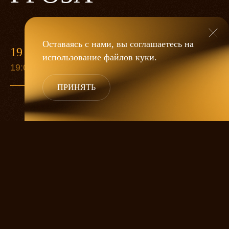
Оставаясь с нами, вы соглашаетесь на
19 МАЯ
использование файлов
куки
.
19:00
ПРИНЯТЬ
«Гроза»
Александра Дмитриева
— это
исследование человеческой души
в её предельных состояниях. В центре
спектакля — драматическая история
столкновения двух женских начал, вечный