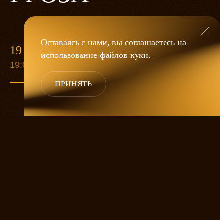
Оставаясь с нами, вы соглашаетесь на
19 МАЯ
использование файлов
куки
.
19:00
ПРИНЯТЬ
«Гроза»
Александра Дмитриева
— это
исследование человеческой души
в её предельных состояниях. В центре
спектакля — драматическая история
столкновения двух женских начал, вечный