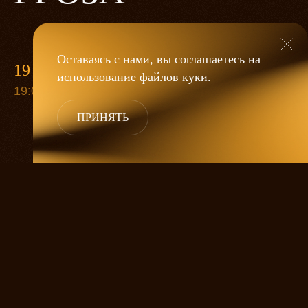
Оставаясь с нами, вы соглашаетесь на
19 МАЯ
использование файлов
куки
.
19:00
ПРИНЯТЬ
«Гроза»
Александра Дмитриева
— это
исследование человеческой души
в её предельных состояниях. В центре
спектакля — драматическая история
столкновения двух женских начал, вечный