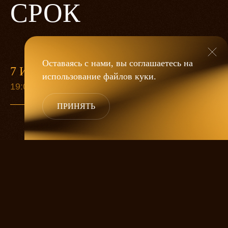
СРОК
Оставаясь с нами, вы соглашаетесь на
7 ИЮНЯ
13 СЕН
использование файлов
куки
.
19:00
19:00
ПРИНЯТЬ
Старуха Анна собралась умирать.
Приезжают дети попрощаться, а ей все
никак не умирается. Она ждет еще одну
дочку, любимицу. А дальше великий