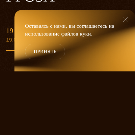
Оставаясь с нами, вы соглашаетесь на
19 МАЯ
использование файлов
куки
.
19:00
ПРИНЯТЬ
«Гроза»
Александра Дмитриева
— это
исследование человеческой души
в её предельных состояниях. В центре
спектакля — драматическая история
столкновения двух женских начал, вечный