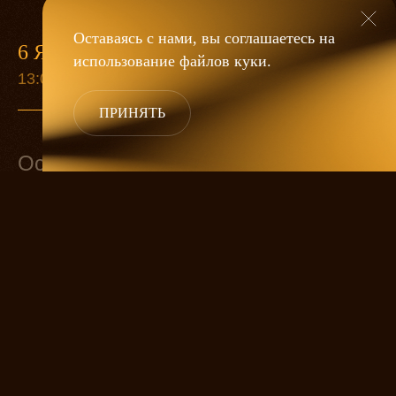
Оставаясь с нами, вы соглашаетесь на
6 ЯНВАРЯ
использование файлов
куки
.
13:00
ПРИНЯТЬ
Основной состав
Золушка
ЕЛИЗАВЕТА АРЗАМАСОВА
Принц
Мачеха
ОЛЬГА ДУБОВИЦКАЯ
Лесничий
АЛЕКСЕЙ БИРЮКОВ
Фея