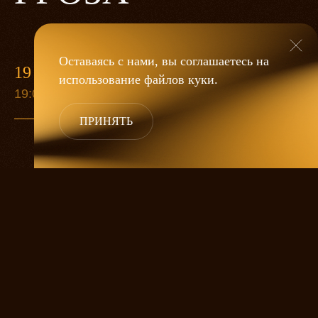
Оставаясь с нами, вы соглашаетесь на
19 МАЯ
использование файлов
куки
.
19:00
ПРИНЯТЬ
«Гроза»
Александра Дмитриева
— это
исследование человеческой души
в её предельных состояниях. В центре
спектакля — драматическая история
столкновения двух женских начал, вечный