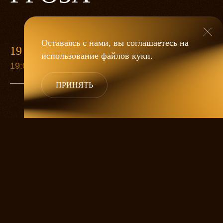
Оставаясь с нами, вы соглашаетесь на
19 МАЯ
использование файлов
куки
.
19:00
ПРИНЯТЬ
«Гроза»
Александра Дмитриева
— это
исследование человеческой души
в её предельных состояниях. В центре
спектакля — драматическая история
столкновения двух женских начал, вечный