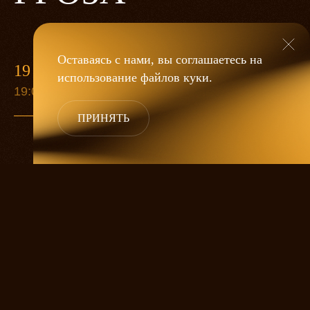
Оставаясь с нами, вы соглашаетесь на
19 МАЯ
использование файлов
куки
.
19:00
ПРИНЯТЬ
«Гроза»
Александра Дмитриева
— это
исследование человеческой души
в её предельных состояниях. В центре
спектакля — драматическая история
столкновения двух женских начал, вечный