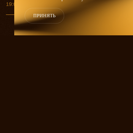
19:00
19:00
19:00
ПРИНЯТЬ
Владелица судоходной компании Васса
Борисовна Железнова — умная, волевая
и целеустремлённая женщина. Ради
сохранения своей семьи и своего дела она
готова на всё — подкуп, шантаж, донос.
При этом руководствуется она
не амбициями или корыстью, а осознанием
своего долга и пониманием, что другого
выхода нет. Но семья её рушится, дело