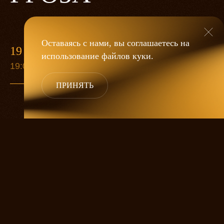
Оставаясь с нами, вы соглашаетесь на
19 МАЯ
использование файлов
куки
.
19:00
ПРИНЯТЬ
«Гроза»
Александра Дмитриева
— это
исследование человеческой души
в её предельных состояниях. В центре
спектакля — драматическая история
столкновения двух женских начал, вечный