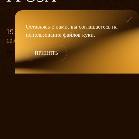
Оставаясь с нами, вы соглашаетесь на
19 МАЯ
использование файлов
куки
.
19:00
ПРИНЯТЬ
«Гроза»
Александра Дмитриева
— это
исследование человеческой души
в её предельных состояниях. В центре
спектакля — драматическая история
столкновения двух женских начал, вечный