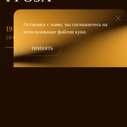
Оставаясь с нами, вы соглашаетесь на
19 МАЯ
использование файлов
куки
.
19:00
ПРИНЯТЬ
«Гроза»
Александра Дмитриева
— это
исследование человеческой души
в её предельных состояниях. В центре
спектакля — драматическая история
столкновения двух женских начал, вечный