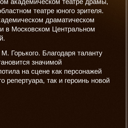
ком академическом театре драмы,
областном театре юного зрителя.
кадемическом драматическом
к) и в Московском Центральном
й.
М. Горького. Благодаря таланту
тановится значимой
отила на сцене как персонажей
го репертуара, так и героинь новой