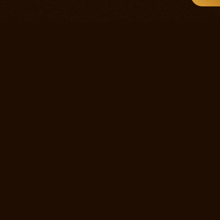
Информация для
вости театра
Театр
Контакты
Адрес
125375, Москва,
о премьерах и событиях в жизни
Тверской
олучать специальные предложения.
бульвар, 22