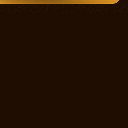
 зрителей
Противодействие коррупции
Документы
Архив афиши