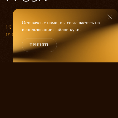
Оставаясь с нами, вы соглашаетесь на
19 МАЯ
использование файлов
куки
.
19:00
ПРИНЯТЬ
«Гроза»
Александра Дмитриева
— это
исследование человеческой души
в её предельных состояниях. В центре
спектакля — драматическая история
столкновения двух женских начал, вечный