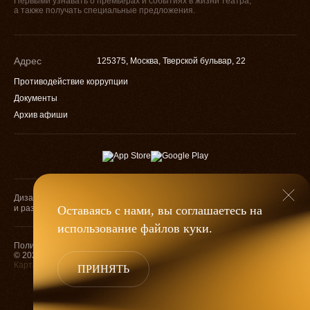
Первыми узнавать о премьерах и событиях в жизни театра,
а также получать специальные предложения.
Адрес
125375, Москва, Тверской бульвар, 22
Противодействие коррупции
Документы
Архив афиши
Дизайн
Разработка
и разработка
Оставаясь с нами, вы соглашаетесь на
использование файлов
куки
.
Оценка качества
Политика конфиденциальности
услуг учреждений
© 2026 — МХАТ им. М. Горького
культуры
Карта сайта
ПРИНЯТЬ