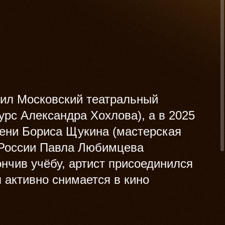
чил Московский театральный
урс Александра Хохлова), а в 2025
мени Бориса Щукина (мастерская
 России Павла Любимцева
ончив учёбу, артист присоединился
 активно снимается в кино