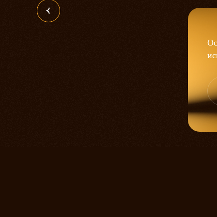
Ос
ис