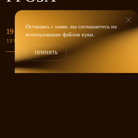
Оставаясь с нами, вы соглашаетесь на
19 МАЯ
использование файлов
куки
.
19:00
ПРИНЯТЬ
«Гроза»
Александра Дмитриева
— это
исследование человеческой души
в её предельных состояниях. В центре
спектакля — драматическая история
столкновения двух женских начал, вечный