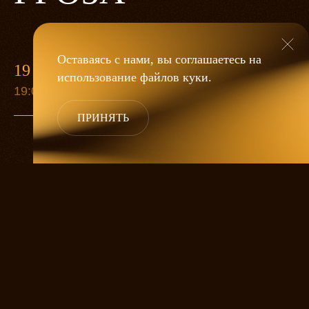
Оставаясь с нами, вы соглашаетесь на
19 МАЯ
использование файлов
куки
.
19:00
ПРИНЯТЬ
«Гроза»
Александра Дмитриева
— это
исследование человеческой души
в её предельных состояниях. В центре
спектакля — драматическая история
столкновения двух женских начал, вечный