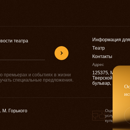
Информация для
вости театра
Театр
Контакты
Адрес
125375, Москва,
о премьерах и событиях в жизни
Тверской
олучать специальные предложения.
бульвар, 22
Ос
ис
 М. Горького
Оценка каче
услуг учреж
культуры