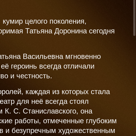
 кумир целого поколения,
оримая Татьяна Доронина сегодня
атьяна Васильевна мгновенно
её героинь всегда отличали
во и честность.
оролей, каждая из которых стала
театр для неё всегда стоял
 К. С. Станиславского, она
ские работы, отмеченные глубоким
ов и безупречным художественным