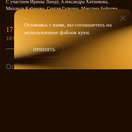
С участием Ирины Линдт, Александра Хатникова,
Михаила Кабанова, Сергея Галкина, Максима Бойцова
Оставаясь с нами, вы соглашаетесь на
17 МАРТА
9 СЕН
использование файлов
куки
.
18:00
19:00
ПРИНЯТЬ
Основной состав
Мастер
АЛЕКСАНДР ХАТНИКОВ
Маргарита
ИРИНА ЛИНДТ
Воланд
МИХАИЛ КАБАНОВ