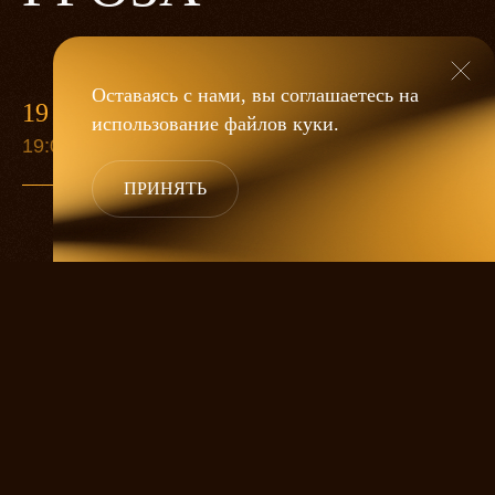
Оставаясь с нами, вы соглашаетесь на
19 МАЯ
использование файлов
куки
.
19:00
ПРИНЯТЬ
«Гроза»
Александра Дмитриева
— это
исследование человеческой души
в её предельных состояниях. В центре
спектакля — драматическая история
столкновения двух женских начал, вечный