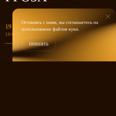
Оставаясь с нами, вы соглашаетесь на
19 МАЯ
использование файлов
куки
.
19:00
ПРИНЯТЬ
«Гроза»
Александра Дмитриева
— это
исследование человеческой души
в её предельных состояниях. В центре
спектакля — драматическая история
столкновения двух женских начал, вечный