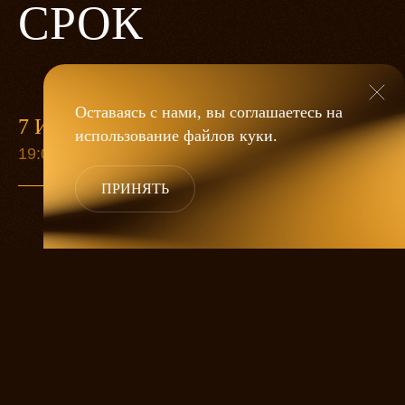
СРОК
Оставаясь с нами, вы соглашаетесь на
7 ИЮНЯ
13 СЕН
использование файлов
куки
.
19:00
19:00
ПРИНЯТЬ
Старуха Анна собралась умирать.
Приезжают дети попрощаться, а ей все
никак не умирается. Она ждет еще одну
дочку, любимицу. А дальше великий