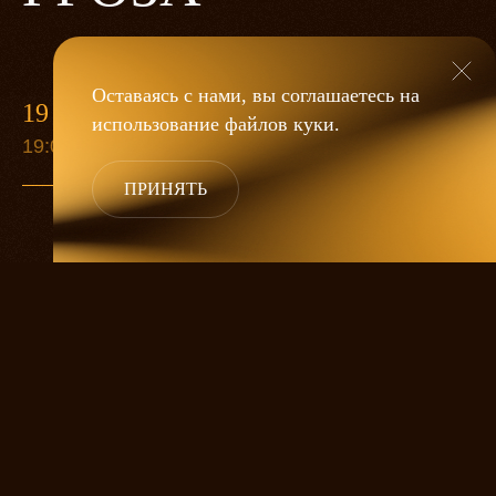
Оставаясь с нами, вы соглашаетесь на
19 МАЯ
использование файлов
куки
.
19:00
ПРИНЯТЬ
«Гроза»
Александра Дмитриева
— это
исследование человеческой души
в её предельных состояниях. В центре
спектакля — драматическая история
столкновения двух женских начал, вечный