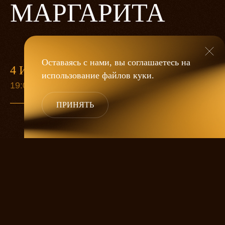
МАРГАРИТА
Оставаясь с нами, вы соглашаетесь на
4 ИЮЛЯ
9 СЕН
использование файлов
куки
.
19:00
19:00
ПРИНЯТЬ
Москва 30-х годов и древний город
Ершалаим, житейская суета и величие
духа, милиционеры и вампиры, вера
и чертовщина, любовь и месть —