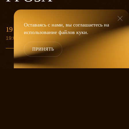
Оставаясь с нами, вы соглашаетесь на
19 МАЯ
использование файлов
куки
.
19:00
ПРИНЯТЬ
«Гроза»
Александра Дмитриева
— это
исследование человеческой души
в её предельных состояниях. В центре
спектакля — драматическая история
столкновения двух женских начал, вечный